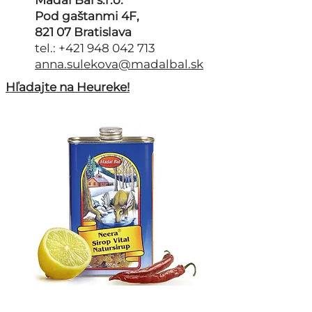
Madal Bal s.r.o.
Pod gaštanmi 4F,
821 07 Bratislava
tel.: +421 948 042 713
anna.sulekova@madalbal.sk
Hľadajte na Heureke!